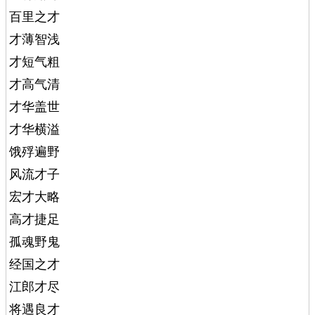
百里之才
才薄智浅
才短气粗
才高气清
才华盖世
才华横溢
饿殍遍野
风流才子
宏才大略
高才捷足
孤魂野鬼
经国之才
江郎才尽
将遇良才