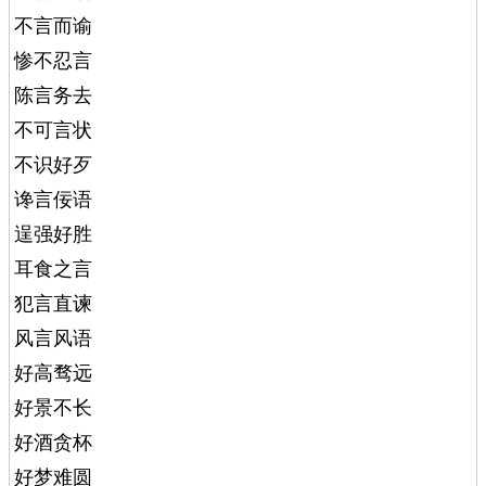
不言而谕
惨不忍言
陈言务去
不可言状
不识好歹
谗言佞语
逞强好胜
耳食之言
犯言直谏
风言风语
好高骛远
好景不长
好酒贪杯
好梦难圆