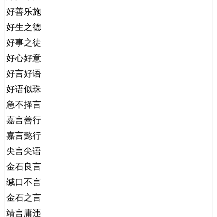
好善乐施
好生之德
好事之徒
好心好意
好言好语
好语似珠
急不择言
嘉言善行
嘉言懿行
尖言尖语
金石良言
缄口不言
金石之言
靖言庸违