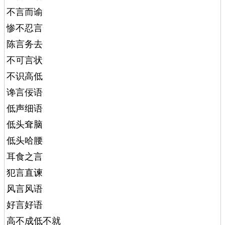
不言而谕
惨不忍言
陈言务去
不可言状
不识高低
谗言佞语
低声细语
低头耷脑
低头哈腰
耳食之言
犯言直谏
风言风语
好言好语
高不成低不就