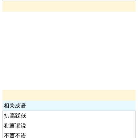
相关成语
扒高踩低
秕言谬说
不言不语