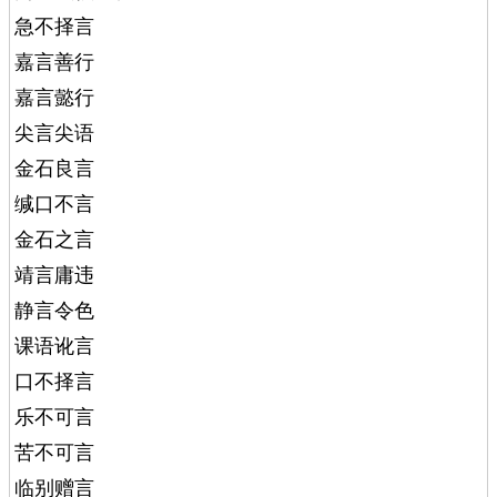
急不择言
嘉言善行
嘉言懿行
尖言尖语
金石良言
缄口不言
金石之言
靖言庸违
静言令色
课语讹言
口不择言
乐不可言
苦不可言
临别赠言