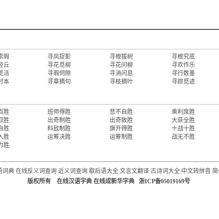
索瑕
寻风捉影
寻根拔树
寻根究底
经丘
寻花觅柳
寻花问柳
寻欢作乐
觅活
寻瑕伺隙
寻消问息
寻行数墨
讨本
寻章摘句
寻枝摘叶
寻踪觅迹
百胜
班师得胜
悲不自胜
乘利席胜
取胜
出奇制胜
出奇致胜
大获全胜
自胜
料敌制胜
旗开得胜
十战十胜
入胜
运筹决胜
运筹制胜
战无不胜
为胜
语词典
在线反义词查询
近义词查询
歇后语大全
文言文翻译
古诗词大全
中文转拼音
简
版权所有 在线汉语字典 在线成新华字典 浙ICP备05019169号