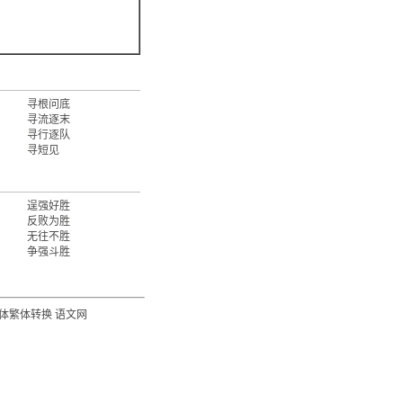
寻根问底
寻流逐末
寻行逐队
寻短见
逞强好胜
反败为胜
无往不胜
争强斗胜
体繁体转换
语文网