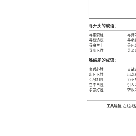
寻开头的成语
：
寻瘢索绽
寻弊
寻根追底
寻壑
寻事生非
寻死
寻幽入微
寻源
胜结尾的成语
：
哀兵必胜
百战
出凡入胜
出奇
克敌制胜
力不
喜不自胜
引人
争强好胜
转败
工具导航
:
在线成