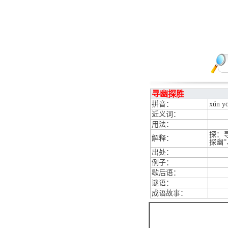
寻幽探胜
拼音：
xún yō
近义词：
用法：
探：
解释：
探幽”
出处：
例子：
歇后语：
谜语：
成语故事：