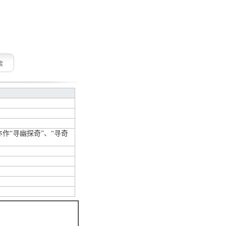
索
作“寻幽探奇”、“寻奇