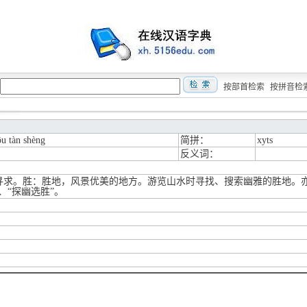
按部首检索
按拼音检
u tàn shèng
简拼：
xyts
反义词：
寻求。胜：胜地，风景优美的地方。游览山水时寻找、搜索幽雅的胜地。亦
、“探幽选胜”。