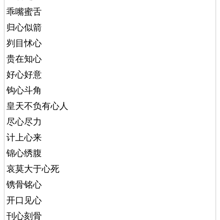
乖嘴蜜舌
归心似箭
刿目怵心
贵在知心
好心好意
钩心斗角
皇天不负有心人
尽心尽力
计上心来
锦心绣腹
哀莫大于心死
镌骨铭心
开口见心
刊心刻骨