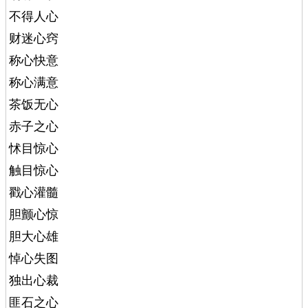
不得人心
财迷心窍
称心快意
称心满意
茶饭无心
赤子之心
怵目惊心
触目惊心
戳心灌髓
胆颤心惊
胆大心雄
悼心失图
独出心裁
匪石之心