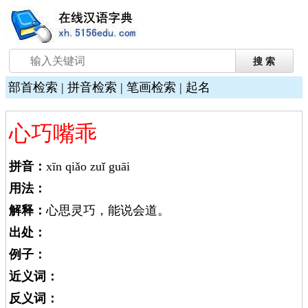
部首检索
|
拼音检索
|
笔画检索
|
起名
心巧嘴乖
拼音：
xīn qiǎo zuǐ guāi
用法：
解释：
心思灵巧，能说会道。
出处：
例子：
近义词：
反义词：