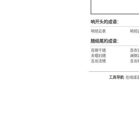
响开头的成语
：
响彻云表
响彻
随结尾的成语
：
百顺千随
百衣
夫唱妇随
澜倒
言出法随
言出
工具导航
:
在线成