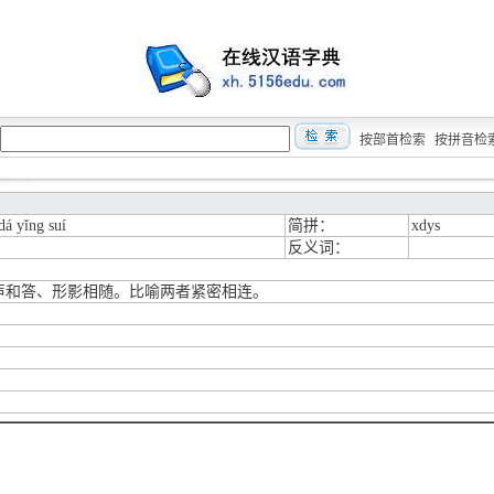
按部首检索
按拼音检
dá yǐng suí
简拼：
xdys
反义词：
声和答、形影相随。比喻两者紧密相连。