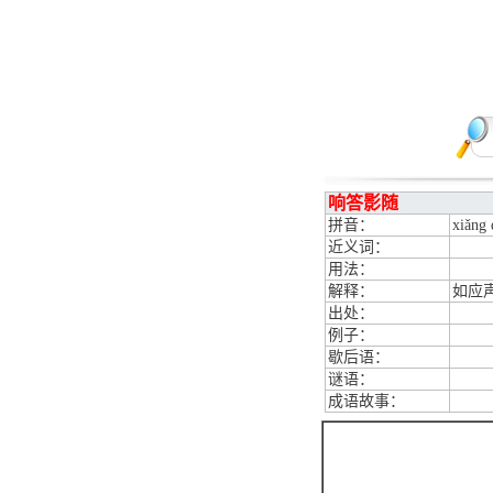
响答影随
拼音：
xiǎng 
近义词：
用法：
解释：
如应
出处：
例子：
歇后语：
谜语：
成语故事：