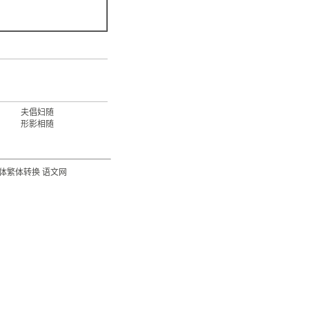
夫倡妇随
形影相随
体繁体转换
语文网