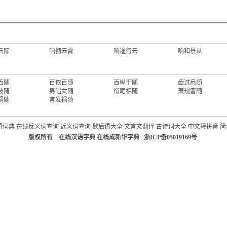
云际
响彻云霄
响遏行云
响和景从
百随
百依百随
百纵千随
齿过肩随
波随
男唱女随
衔尾相随
萧规曹随
祸随
言发祸随
语词典
在线反义词查询
近义词查询
歇后语大全
文言文翻译
古诗词大全
中文转拼音
简
版权所有 在线汉语字典 在线成新华字典 浙ICP备05019169号