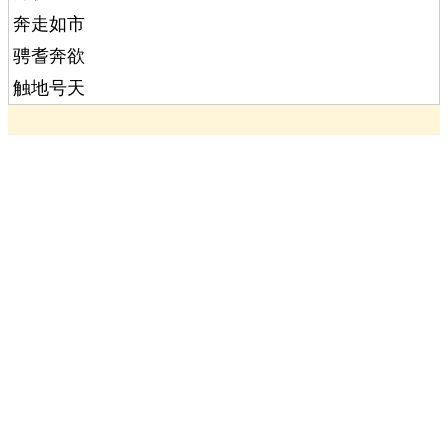
奔走如市
骋耆奔欲
触地号天