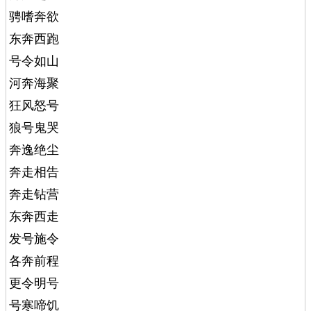
骋嗜奔欲
东奔西跑
号令如山
河奔海聚
狂风怒号
狼号鬼哭
奔逸绝尘
奔走相告
奔走钻营
东奔西走
发号施令
各奔前程
更令明号
号寒啼饥