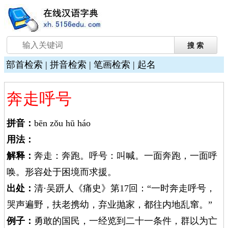
部首检索
|
拼音检索
|
笔画检索
|
起名
奔走呼号
拼音：
bēn zǒu hū háo
用法：
解释：
奔走：奔跑。呼号：叫喊。一面奔跑，一面呼
唤。形容处于困境而求援。
出处：
清·吴趼人《痛史》第17回：“一时奔走呼号，
哭声遍野，扶老携幼，弃业抛家，都往内地乱窜。”
例子：
勇敢的国民，一经览到二十一条件，群以为亡