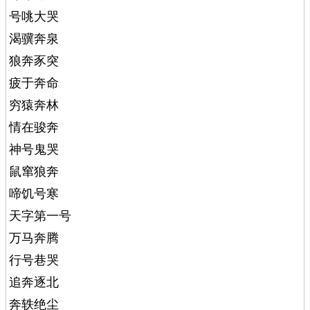
号咷大哭
渴骥奔泉
狼奔豕突
疲于奔命
穷猿奔林
情在骏奔
神号鬼哭
鼠窜狼奔
啼饥号寒
天字第一号
万马奔腾
行号巷哭
追奔逐北
奔轶绝尘