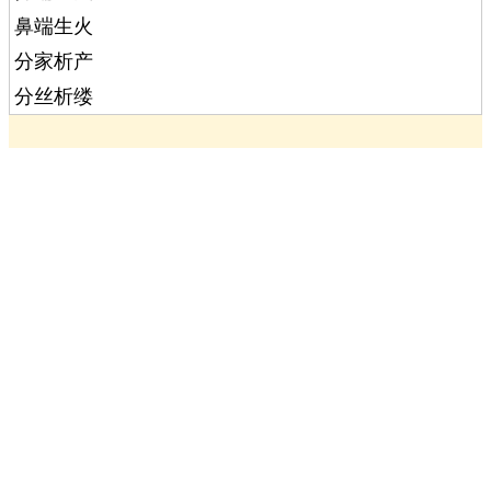
鼻端生火
分家析产
分丝析缕