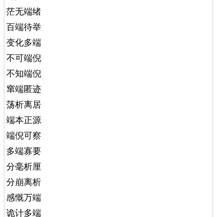
茫无端绪
百端待举
变化多端
不可端倪
不知端倪
窜端匿迹
荡析离居
端本正源
端倪可察
多端寡要
分毫析厘
分崩离析
感慨万端
诡计多端