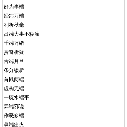
好为事端
经纬万端
利析秋毫
吕端大事不糊涂
千端万绪
赏奇析疑
舌端月旦
条分缕析
首鼠两端
虚构无端
一碗水端平
异端邪说
作恶多端
鼻端出火