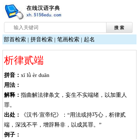
部首检索
|
拼音检索
|
笔画检索
|
起名
析律贰端
拼音：
xī lǜ èr duān
用法：
解释：
指曲解法律条文，妄生不实端绪，以加重人
罪。
出处：
《汉书·宣帝纪》：“用法或持巧心，析律贰
端，深浅不平，增辞释非，以成其罪。”
例子：