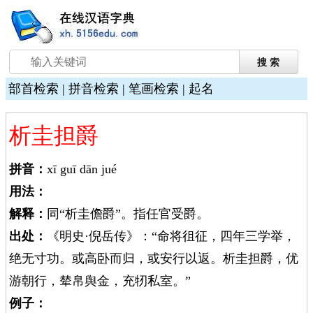
部首检索
|
拼音检索
|
笔画检索
|
起名
析圭担爵
拼音：
xī guī dān jué
用法：
解释：
同“析圭儋爵”。指任官受爵。
出处：
《明史·倪岳传》：“命将徂征，四年三学举，
绝无寸功。或高卧而归，或安行以返。析圭担爵，优
游朝行，辇帛舆金，充牣私室。”
例子：