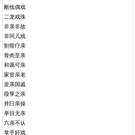
断线偶戏
二龙戏珠
非亲非故
非同儿戏
割骨疗亲
骨肉至亲
和蔼可亲
家贫亲老
皇亲国戚
葭莩之亲
井臼亲操
举目无亲
六亲不认
拿手好戏