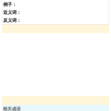
例子：
近义词：
反义词：
相关成语