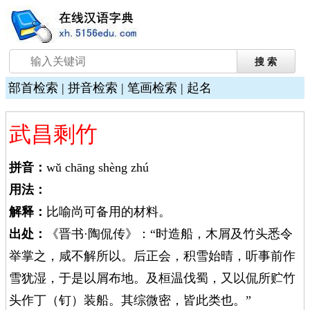
部首检索
|
拼音检索
|
笔画检索
|
起名
武昌剩竹
拼音：
wǔ chāng shèng zhú
用法：
解释：
比喻尚可备用的材料。
出处：
《晋书·陶侃传》：“时造船，木屑及竹头悉令
举掌之，咸不解所以。后正会，积雪始晴，听事前作
雪犹湿，于是以屑布地。及桓温伐蜀，又以侃所贮竹
头作丁（钉）装船。其综微密，皆此类也。”