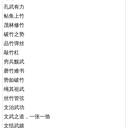
孔武有力
鲇鱼上竹
茂林修竹
破竹之势
品竹弹丝
敲竹杠
穷兵黩武
磬竹难书
势如破竹
绳其祖武
丝竹管弦
文治武功
文武之道，一张一弛
文恬武嬉