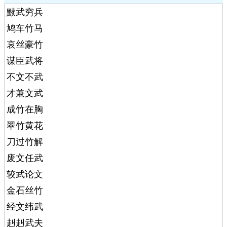
黩武穷兵
鸠车竹马
哀丝豪竹
谋臣武将
不文不武
才兼文武
成竹在胸
翠竹黄花
刀过竹解
废文任武
较武论文
金石丝竹
经文纬武
赳赳武夫