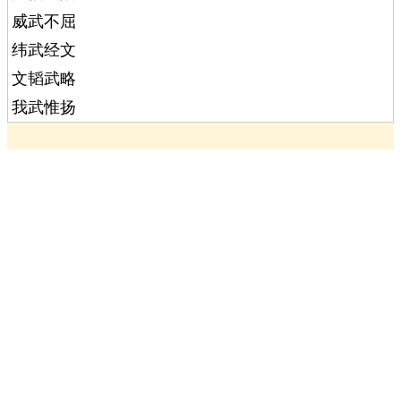
威武不屈
纬武经文
文韬武略
我武惟扬