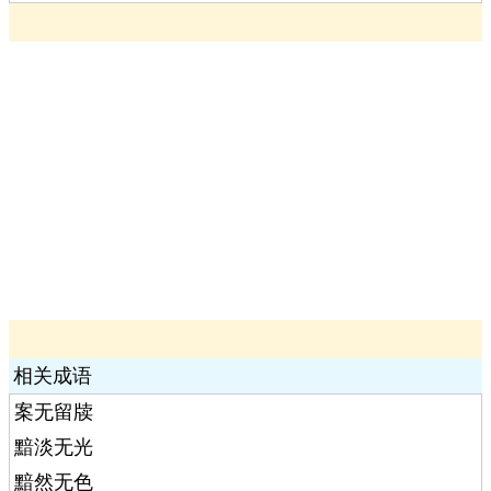
相关成语
案无留牍
黯淡无光
黯然无色