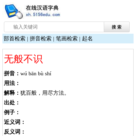
部首检索
|
拼音检索
|
笔画检索
|
起名
无般不识
拼音：
wú bān bù shí
用法：
解释：
犹百般，用尽方法。
出处：
例子：
近义词：
反义词：