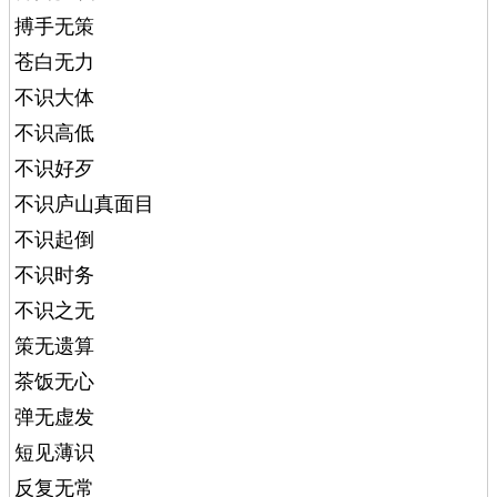
搏手无策
苍白无力
不识大体
不识高低
不识好歹
不识庐山真面目
不识起倒
不识时务
不识之无
策无遗算
茶饭无心
弹无虚发
短见薄识
反复无常