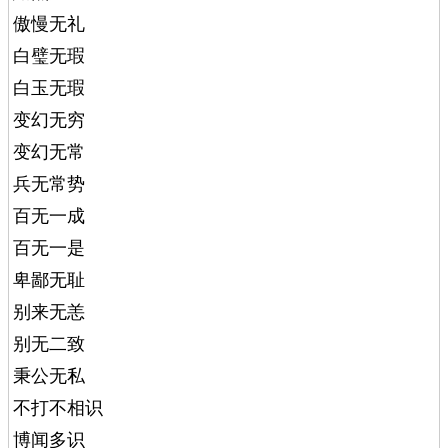
傲慢无礼
白璧无瑕
白玉无瑕
变幻无穷
变幻无常
兵无常势
百无一成
百无一是
卑鄙无耻
别来无恙
别无二致
秉公无私
不打不相识
博闻多识