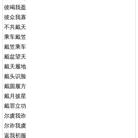
彼竭我盈
彼众我寡
不共戴天
乘车戴笠
戴笠乘车
戴盆望天
戴天履地
戴头识脸
戴圆履方
戴月披星
戴罪立功
尔虞我诈
尔诈我虞
返我初服