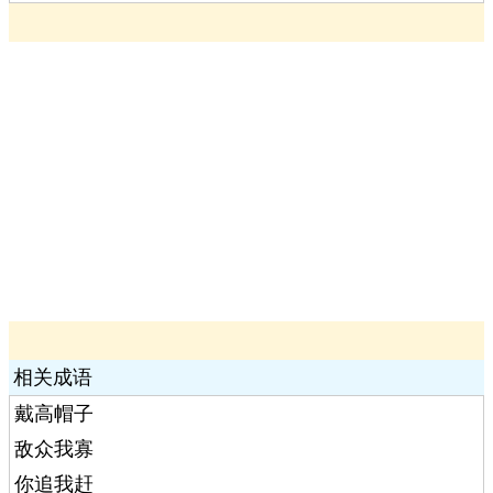
相关成语
戴高帽子
敌众我寡
你追我赶