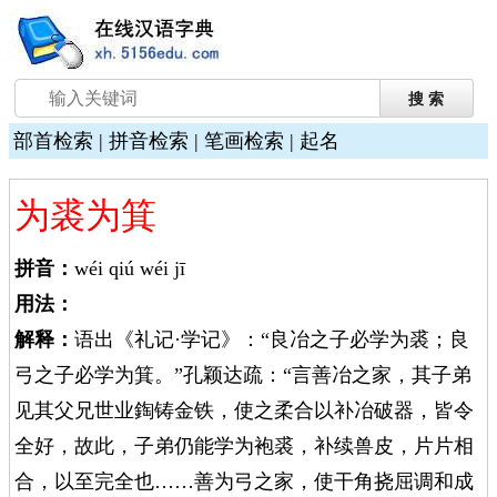
部首检索
|
拼音检索
|
笔画检索
|
起名
为裘为箕
拼音：
wéi qiú wéi jī
用法：
解释：
语出《礼记·学记》：“良冶之子必学为裘；良
弓之子必学为箕。”孔颖达疏：“言善冶之家，其子弟
见其父兄世业鋾铸金铁，使之柔合以补冶破器，皆令
全好，故此，子弟仍能学为袍裘，补续兽皮，片片相
合，以至完全也……善为弓之家，使干角挠屈调和成