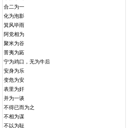
合二为一
化为泡影
箕风毕雨
阿党相为
聚米为谷
詈夷为跖
宁为鸡口，无为牛后
安身为乐
变危为安
表里为奸
并为一谈
不得已而为之
不相为谋
不以为耻