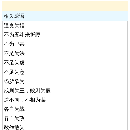
相关成语
逼良为娼
不为五斗米折腰
不为已甚
不足为法
不足为虑
不足为意
畅所欲为
成则为王，败则为寇
道不同，不相为谋
各自为战
各自为政
敢作敢为