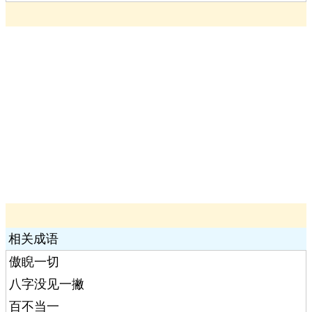
相关成语
傲睨一切
八字没见一撇
百不当一