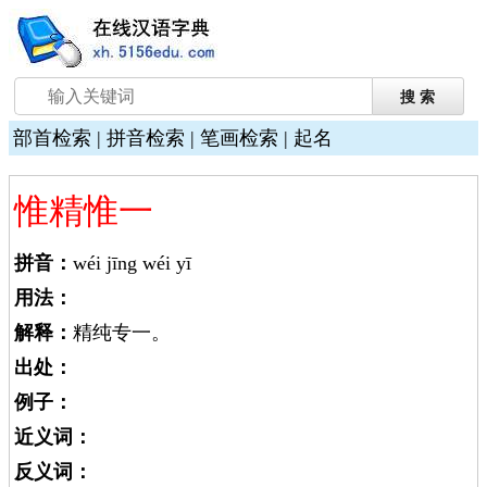
部首检索
|
拼音检索
|
笔画检索
|
起名
惟精惟一
拼音：
wéi jīng wéi yī
用法：
解释：
精纯专一。
出处：
例子：
近义词：
反义词：