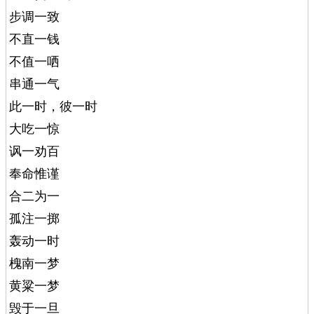
步调一致
不直一钱
不值一哂
串通一气
此一时，彼一时
大吃一惊
讽一劝百
奉命惟谨
合二为一
孤注一掷
轰动一时
槐南一梦
黄粱一梦
毁于一旦