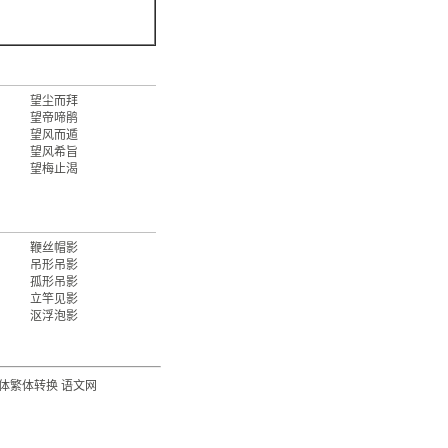
望尘而拜
望帝啼鹃
望风而遁
望风希旨
望梅止渴
鞭丝帽影
吊形吊影
孤形吊影
立竿见影
沤浮泡影
体繁体转换
语文网