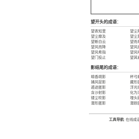
望开头的成语
：
望表知里
望尘
望尘靡及
望尘
望断白云
望而
望风而降
望风
望风希指
望风
望门投止
望其
影结尾的成语
：
暗香疏影
杯弓
捕风捉影
藏形
遁迹匿影
浮光
含沙射影
化为
镂尘吹影
埋头
潜形匿影
潜踪
工具导航
:
在线成