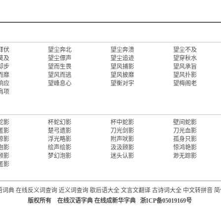
拜伏
望尘奔北
望尘奔溃
望尘不及
莫及
望尘僄声
望尘追迹
望穿秋水
却步
望而生畏
望风捕影
望风承旨
而靡
望风而逃
望风披靡
望风扑影
响应
望峰息心
望衡对宇
望梅阁老
肩项
蛇影
杯蛇幻影
杯中蛇影
壁间蛇影
匿影
楚弓遗影
刀光剑影
刀光血影
掠影
浮光略影
附声吠影
孤身只影
泡影
绘声绘影
汲汲顾影
惊鸿艳影
顾影
梦幻泡影
迷头认影
渺无踪影
匿影
语词典
在线反义词查询
近义词查询
歇后语大全
文言文翻译
古诗词大全
中文转拼音
简
版权所有 在线汉语字典 在线成新华字典 浙ICP备05019169号