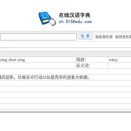
按部首检索
按拼音检
kōng zhuō yǐng
简拼：
wkzy
反义词：
捕风捉影。比喻言论行动以似是而非的迹象为依据。