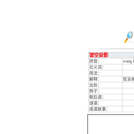
望空捉影
拼音：
wàng 
近义词：
用法：
解释：
犹言
出处：
例子：
歇后语：
谜语：
成语故事：