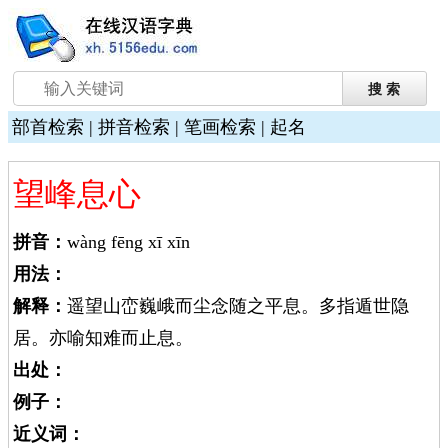
部首检索
|
拼音检索
|
笔画检索
|
起名
望峰息心
拼音：
wàng fēng xī xīn
用法：
解释：
遥望山峦巍峨而尘念随之平息。多指遁世隐
居。亦喻知难而止息。
出处：
例子：
近义词：