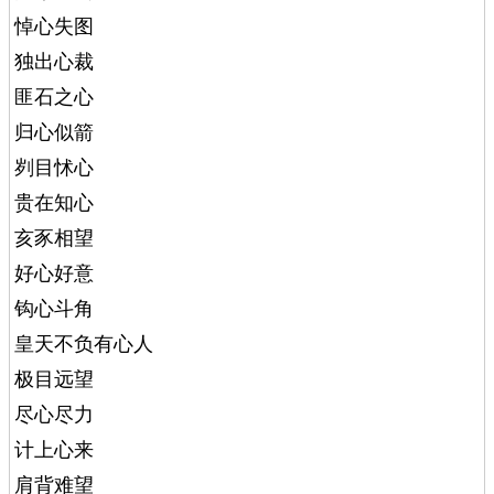
悼心失图
独出心裁
匪石之心
归心似箭
刿目怵心
贵在知心
亥豕相望
好心好意
钩心斗角
皇天不负有心人
极目远望
尽心尽力
计上心来
肩背难望