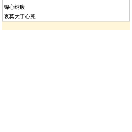
锦心绣腹
哀莫大于心死