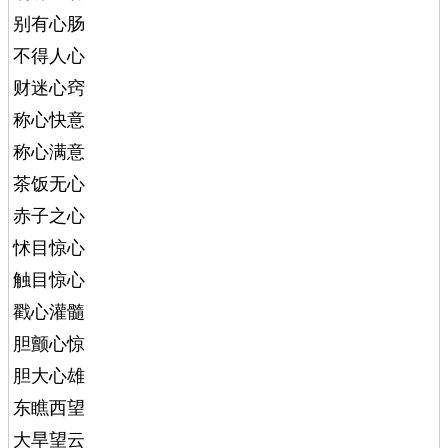
别有心肠
不得人心
财迷心窍
称心快意
称心满意
茶饭无心
赤子之心
怵目惊心
触目惊心
戳心灌髓
胆颤心惊
胆大心雄
东瞧西望
大旱望云