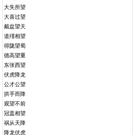
大失所望
大喜过望
戴盆望天
道殣相望
得陇望蜀
德高望重
东张西望
伏虎降龙
公才公望
拱手而降
观望不前
冠盖相望
祸从天降
降龙伏虎