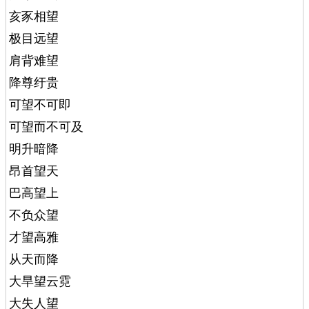
亥豕相望
极目远望
肩背难望
降尊纡贵
可望不可即
可望而不可及
明升暗降
昂首望天
巴高望上
不负众望
才望高雅
从天而降
大旱望云霓
大失人望