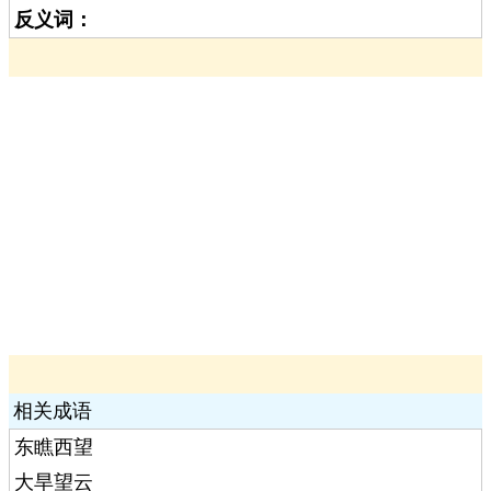
反义词：
相关成语
东瞧西望
大旱望云