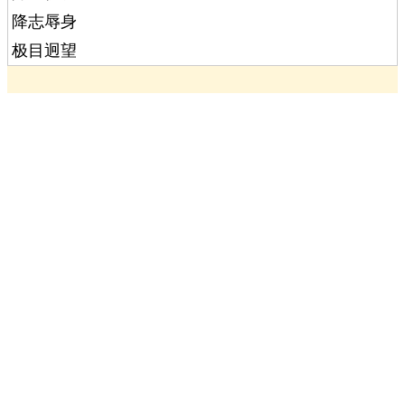
降志辱身
极目迥望