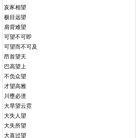
亥豕相望
极目远望
肩背难望
可望不可即
可望而不可及
昂首望天
巴高望上
不负众望
才望高雅
川壅必溃
大旱望云霓
大失人望
大失所望
大喜过望