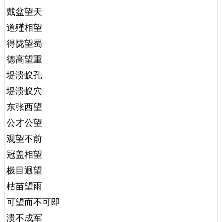
戴盆望天
道殣相望
得陇望蜀
德高望重
堤溃蚁孔
堤溃蚁穴
东张西望
公才公望
观望不前
冠盖相望
极目迥望
枯苗望雨
可望而不可即
溃不成军