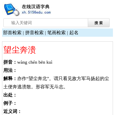
部首检索
|
拼音检索
|
笔画检索
|
起名
望尘奔溃
拼音：
wàng chén bēn kuì
用法：
解释：
亦作“望尘奔北”。谓只看见敌方军马扬起的尘
土便奔逃溃散。形容军无斗志。
出处：
例子：
近义词：