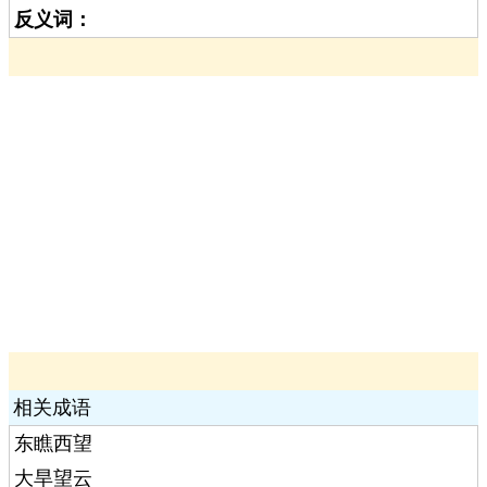
反义词：
相关成语
东瞧西望
大旱望云