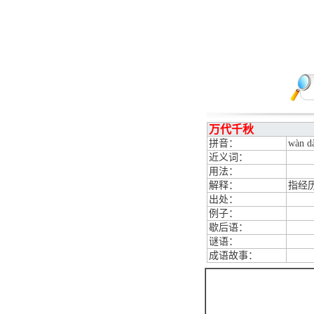
万代千秋
拼音：
wàn dà
近义词：
用法：
解释：
指经
出处：
例子：
歇后语：
谜语：
成语故事：