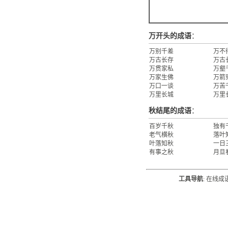
万开头的成语
：
万别千差
万不
万古长存
万古
万贯家私
万壑
万家生佛
万箭
万口一谈
万苦
万里长城
万里
秋结尾的成语
：
百岁千秋
独有
老气横秋
落叶
叶落知秋
一日
有事之秋
月旦
工具导航
:
在线成