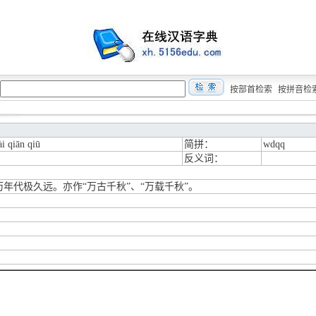
按部首检索
按拼音检
i qiān qiū
简拼：
wdqq
反义词：
历年代极久远。亦作“万古千秋”、“万载千秋”。