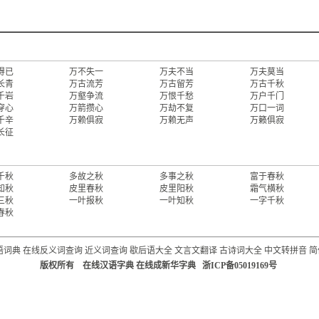
得已
万不失一
万夫不当
万夫莫当
长青
万古流芳
万古留芳
万古千秋
千岩
万壑争流
万恨千愁
万户千门
穿心
万箭攒心
万劫不复
万口一词
千辛
万赖俱寂
万赖无声
万籁俱寂
长征
千秋
多故之秋
多事之秋
富于春秋
知秋
皮里春秋
皮里阳秋
霜气横秋
三秋
一叶报秋
一叶知秋
一字千秋
春秋
语词典
在线反义词查询
近义词查询
歇后语大全
文言文翻译
古诗词大全
中文转拼音
简
版权所有 在线汉语字典 在线成新华字典 浙ICP备05019169号