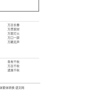
万古长春
万贯家财
万家灯火
万口一辞
万籁无声
各有千秋
万古千秋
遗臭千秋
体繁体转换
语文网