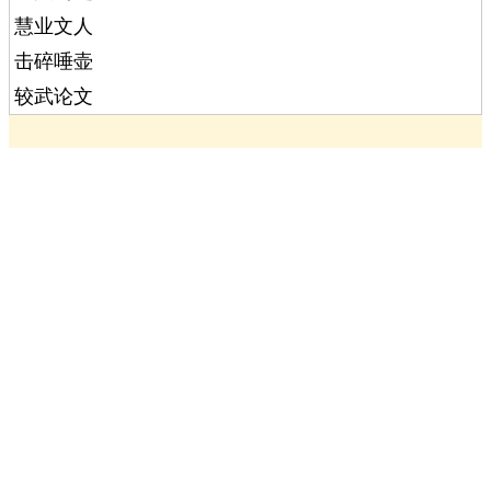
慧业文人
击碎唾壶
较武论文