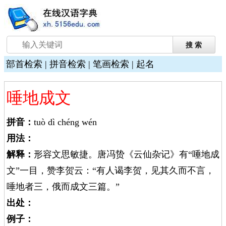
部首检索
|
拼音检索
|
笔画检索
|
起名
唾地成文
拼音：
tuò dì chéng wén
用法：
解释：
形容文思敏捷。唐冯贽《云仙杂记》有“唾地成
文”一目，赞李贺云：“有人谒李贺，见其久而不言，
唾地者三，俄而成文三篇。”
出处：
例子：