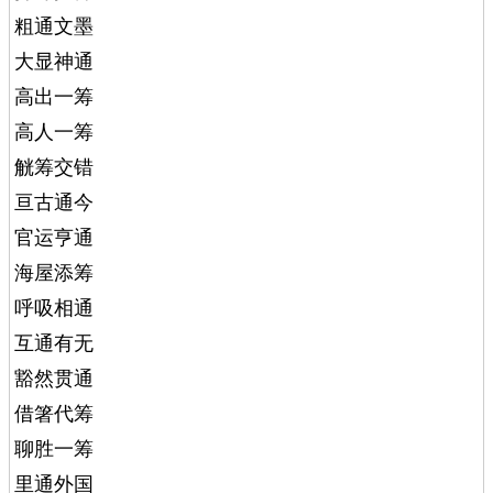
粗通文墨
大显神通
高出一筹
高人一筹
觥筹交错
亘古通今
官运亨通
海屋添筹
呼吸相通
互通有无
豁然贯通
借箸代筹
聊胜一筹
里通外国