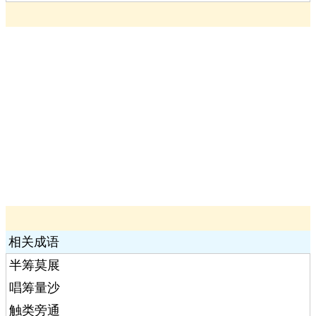
相关成语
半筹莫展
唱筹量沙
触类旁通