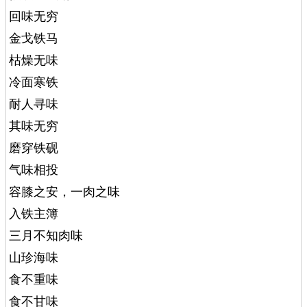
回味无穷
金戈铁马
枯燥无味
冷面寒铁
耐人寻味
其味无穷
磨穿铁砚
气味相投
容膝之安，一肉之味
入铁主簿
三月不知肉味
山珍海味
食不重味
食不甘味