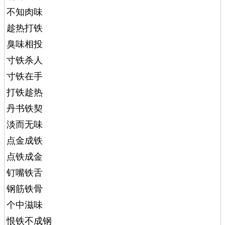
不知肉味
趁热打铁
臭味相投
寸铁杀人
寸铁在手
打铁趁热
丹书铁契
淡而无味
点金成铁
点铁成金
钉嘴铁舌
钢筋铁骨
个中滋味
恨铁不成钢