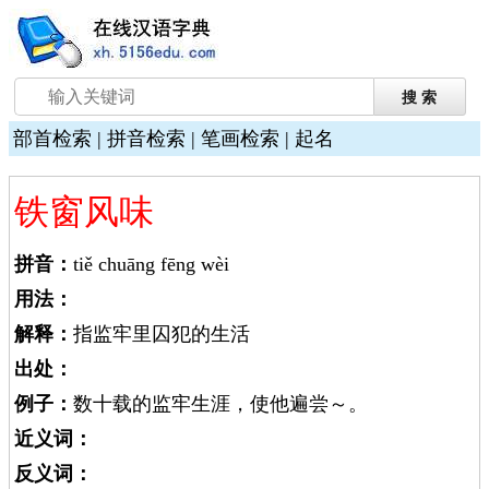
部首检索
|
拼音检索
|
笔画检索
|
起名
铁窗风味
拼音：
tiě chuāng fēng wèi
用法：
解释：
指监牢里囚犯的生活
出处：
例子：
数十载的监牢生涯，使他遍尝～。
近义词：
反义词：