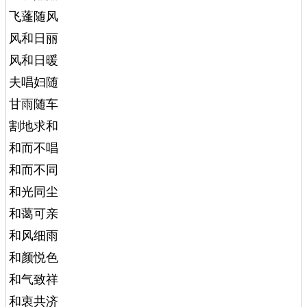
飞蓬随风
风和日丽
风和日暖
夫唱妇随
甘雨随车
割地求和
和而不唱
和而不同
和光同尘
和蔼可亲
和风细雨
和颜悦色
和气致祥
和衷共济