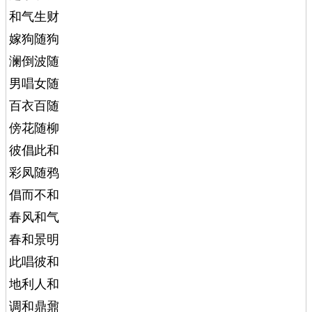
和气生财
嫁狗随狗
澜倒波随
男唱女随
百衣百随
傍花随柳
彼倡此和
彩凤随鸦
倡而不和
春风和气
春和景明
此唱彼和
地利人和
调和鼎鼐