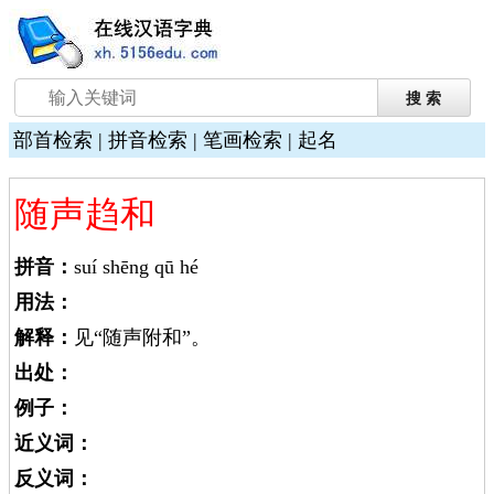
部首检索
|
拼音检索
|
笔画检索
|
起名
随声趋和
拼音：
suí shēng qū hé
用法：
解释：
见“随声附和”。
出处：
例子：
近义词：
反义词：