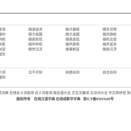
逐浪
随波逐流
随才器使
随车甘雨
随时
随方就圆
随方逐圆
随风倒舵
转舵
随高就低
随高逐低
随机应变
吠影
随声附和
随声趋和
随声是非
制宜
随世沉浮
随事制宜
随俗沉浮
赋形
人仰
泣不可仰
前俯后仰
前合后仰
偃仰
语词典
在线反义词查询
近义词查询
歇后语大全
文言文翻译
古诗词大全
中文转拼音
简
版权所有 在线汉语字典 在线成新华字典 浙ICP备05019169号