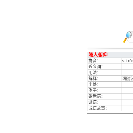
随人俯仰
拼音：
suí ré
近义词：
用法：
解释：
谓随
出处：
例子：
歇后语：
谜语：
成语故事：