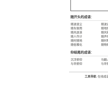
随开头的成语
：
随波逐尘
随波
随车致雨
随地
随风逐浪
随风
随人作计
随声
随时随地
随时
随俗雅化
随物
仰结尾的成语
：
沉浮俯仰
马翻
与世俯仰
与世
工具导航
:
在线成