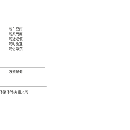
随车夏雨
随风而靡
随近逐便
随时施宜
随俗浮沉
万流景仰
体繁体转换
语文网