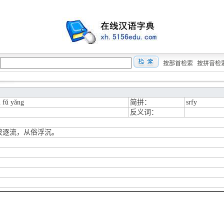
按部首检索
按拼音检
n fǔ yǎng
简拼：
srfy
反义词：
波逐流，从俗浮沉。