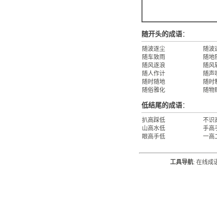
随开头的成语
：
随波逐尘
随波
随车致雨
随地
随风逐浪
随风
随人作计
随声
随时随地
随时
随俗雅化
随物
低结尾的成语
：
扒高踩低
不识
山高水低
手高
眼高手低
一高
工具导航
:
在线成