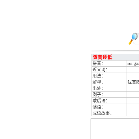
随高逐低
拼音：
suí gā
近义词：
用法：
解释：
犹言
出处：
例子：
歇后语：
谜语：
成语故事：