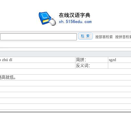
按部首检索
按拼音检
o zhú dī
简拼：
sgzd
反义词：
随高就低。