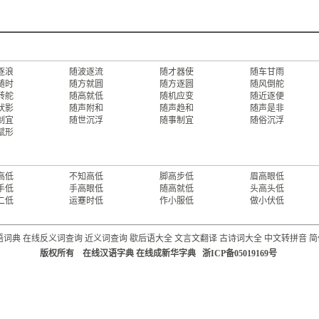
逐浪
随波逐流
随才器使
随车甘雨
随时
随方就圆
随方逐圆
随风倒舵
转舵
随高就低
随机应变
随近逐便
吠影
随声附和
随声趋和
随声是非
制宜
随世沉浮
随事制宜
随俗沉浮
赋形
高低
不知高低
脚高步低
眉高眼低
手低
手高眼低
随高就低
头高头低
二低
运蹇时低
作小服低
做小伏低
语词典
在线反义词查询
近义词查询
歇后语大全
文言文翻译
古诗词大全
中文转拼音
简
版权所有 在线汉语字典 在线成新华字典 浙ICP备05019169号