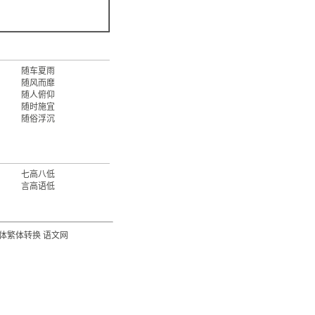
随车夏雨
随风而靡
随人俯仰
随时施宜
随俗浮沉
七高八低
言高语低
体繁体转换
语文网