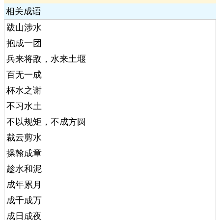
相关成语
跋山涉水
抱成一团
兵来将敌，水来土堰
百无一成
杯水之谢
不习水土
不以规矩，不成方圆
裁云剪水
操翰成章
趁水和泥
成年累月
成千成万
成日成夜