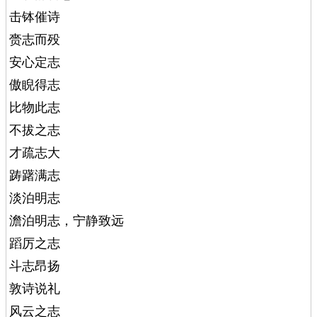
击钵催诗
赍志而殁
安心定志
傲睨得志
比物此志
不拔之志
才疏志大
踌躇满志
淡泊明志
澹泊明志，宁静致远
蹈厉之志
斗志昂扬
敦诗说礼
风云之志