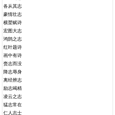
各从其志
豪情壮志
横槊赋诗
宏图大志
鸿鹄之志
红叶题诗
画中有诗
赍志而没
降志辱身
离经辨志
励志竭精
凌云之志
猛志常在
仁人志士