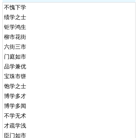
不愧下学
绩学之士
钜学鸿生
柳市花街
六街三市
门庭如市
品学兼优
宝珠市饼
饱学之士
博学多才
博学多闻
不学无术
才疏学浅
臣门如市