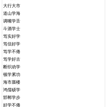
大行大市
道山学海
调嘴学舌
斗酒学士
笃实好学
笃信好学
笃学不倦
笃学好古
断织劝学
顿学累功
海市蜃楼
鸿儒硕学
邯郸学步
好学不倦