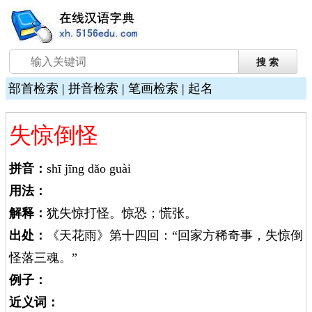
部首检索
|
拼音检索
|
笔画检索
|
起名
失惊倒怪
拼音：
shī jīng dǎo guài
用法：
解释：
犹失惊打怪。惊恐；慌张。
出处：
《天花雨》第十四回：“回家方稀奇事，失惊倒
怪落三魂。”
例子：
近义词：