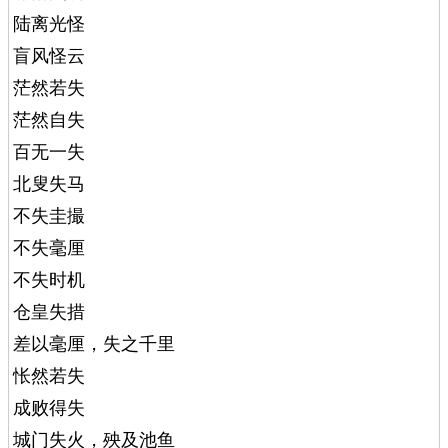
陆离光怪
盲风怪云
茫然若失
茫然自失
百无一失
北叟失马
不失圭撮
不失毫厘
不失时机
仓皇失措
差以毫厘，失之千里
怅然若失
成败得失
城门失火，殃及池鱼