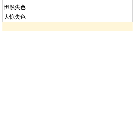
怛然失色
大惊失色