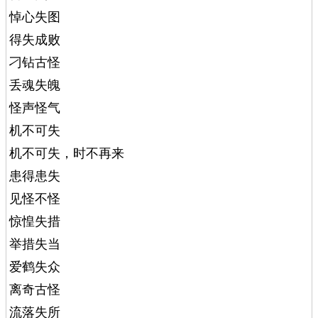
悼心失图
得失成败
刁钻古怪
丢魂失魄
怪声怪气
机不可失
机不可失，时不再来
患得患失
见怪不怪
惊惶失措
举措失当
爱鹤失众
离奇古怪
流落失所