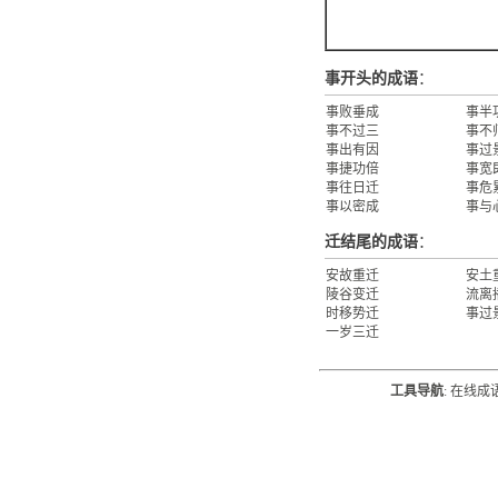
事开头的成语
：
事败垂成
事半
事不过三
事不
事出有因
事过
事捷功倍
事宽
事往日迁
事危
事以密成
事与
迁结尾的成语
：
安故重迁
安土
陵谷变迁
流离
时移势迁
事过
一岁三迁
工具导航
:
在线成