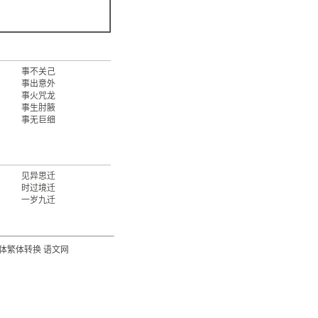
事不关己
事出意外
事火咒龙
事生肘腋
事无巨细
见异思迁
时过境迁
一岁九迁
体繁体转换
语文网