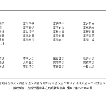
功百
事半功倍
事倍功半
事必躬亲
师古
事不宜迟
事不有余
事出无奈
景迁
事过情迁
事核言直
事缓则圆
即圆
事宽则圆
事款则圆
事齐事楚
累卵
事无常师
事无大小
事无二成
心违
重迁
不次之迁
东徙西迁
见善必迁
播迁
孟母三迁
情随事迁
情逐事迁
景迁
事过情迁
事往日迁
一日九迁
语词典
在线反义词查询
近义词查询
歇后语大全
文言文翻译
古诗词大全
中文转拼音
简
版权所有 在线汉语字典 在线成新华字典 浙ICP备05019169号