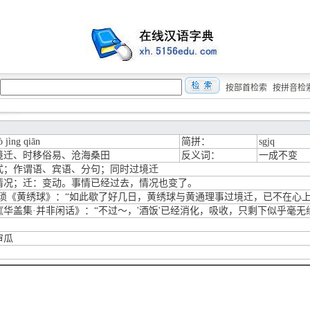
按部首检索
按拼音检
ò jìng qiān
简拼：
sgjq
境迁、时移俗易、沧海桑田
反义词：
一成不变
式；作谓语、宾语、分句；同时过境迁
情况；迁：变动。事情已经过去，情况也变了。
颐琐《黄绣球》：“如此歇了好几日，黄绣球与黄通理事过境迁，已不在心上
《华盖集·并非闲话》：“不过～，'酒饭'已经消化，吸收，只剩下似乎毫无缘
审瓜