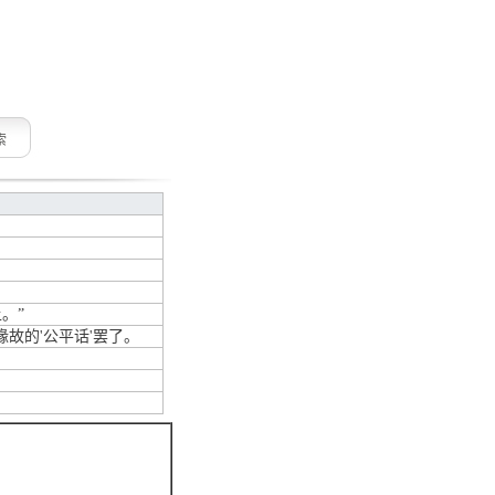
索
。”
故的'公平话'罢了。