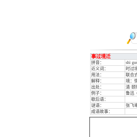
事过境迁
拼音：
shì gu
近义词：
时过
用法：
联合
解释：
境：
出处：
清·
例子：
鲁迅
歇后语：
谜语：
张飞
成语故事：