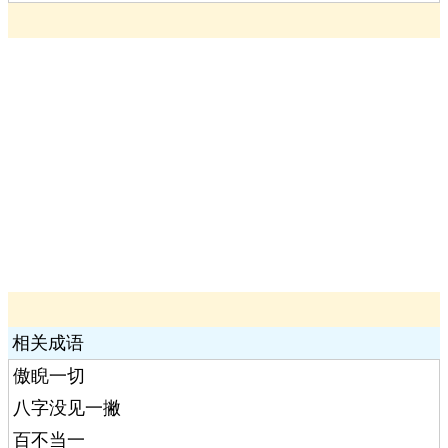
相关成语
傲睨一切
八字没见一撇
百不当一