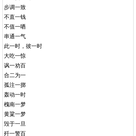
步调一致
不直一钱
不值一哂
串通一气
此一时，彼一时
大吃一惊
讽一劝百
合二为一
孤注一掷
轰动一时
槐南一梦
黄粱一梦
毁于一旦
歼一警百