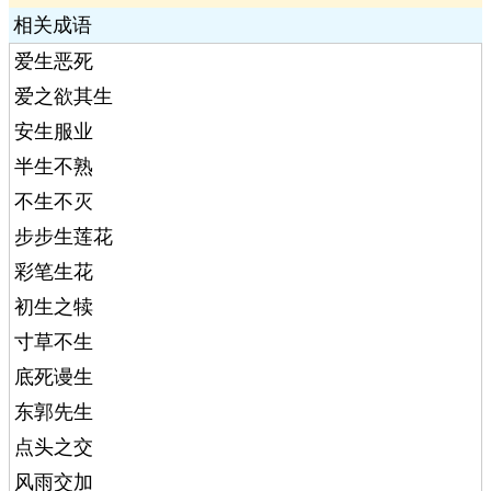
相关成语
爱生恶死
爱之欲其生
安生服业
半生不熟
不生不灭
步步生莲花
彩笔生花
初生之犊
寸草不生
底死谩生
东郭先生
点头之交
风雨交加