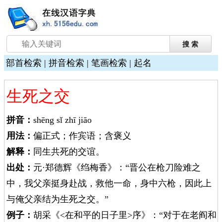
部首检索
|
拼音检索
|
笔画检索
|
起名
生死之交
拼音：
shēng sǐ zhī jiāo
用法：
偏正式；作宾语；含褒义
解释：
同生共死的交谊。
出处：
元·郑德辉《绉梅香》：“晋公在枪刀险难之
中，我父亲挺身赴战，救他一命，身中六枪，因此上
与俺父亲结为生死之交。”
例子：
胡采《<在和平的日子里>序》：“对于在老阎和