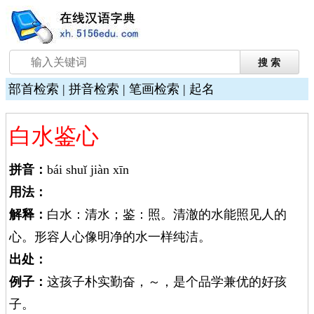
部首检索
|
拼音检索
|
笔画检索
|
起名
白水鉴心
拼音：
bái shuǐ jiàn xīn
用法：
解释：
白水：清水；鉴：照。清澈的水能照见人的
心。形容人心像明净的水一样纯洁。
出处：
例子：
这孩子朴实勤奋，～，是个品学兼优的好孩
子。