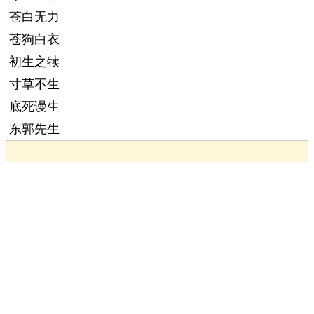
苍白无力
苍狗白衣
初生之犊
寸草不生
底死谩生
东郭先生