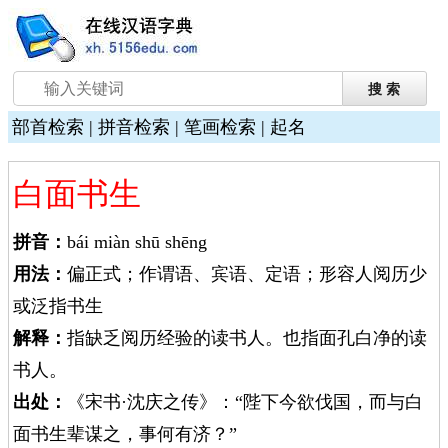
部首检索
|
拼音检索
|
笔画检索
|
起名
白面书生
拼音：
bái miàn shū shēng
用法：
偏正式；作谓语、宾语、定语；形容人阅历少
或泛指书生
解释：
指缺乏阅历经验的读书人。也指面孔白净的读
书人。
出处：
《宋书·沈庆之传》：“陛下今欲伐国，而与白
面书生辈谋之，事何有济？”