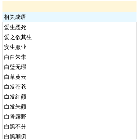
相关成语
爱生恶死
爱之欲其生
安生服业
白白朱朱
白璧无瑕
白草黄云
白发苍苍
白发红颜
白发朱颜
白骨露野
白黑不分
白黑颠倒