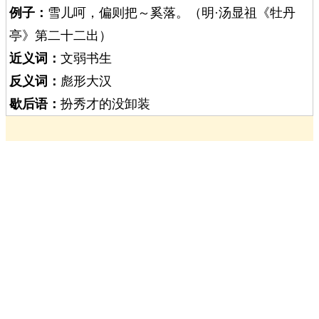
例子：
雪儿呵，偏则把～奚落。（明·汤显祖《牡丹
亭》第二十二出）
近义词：
文弱书生
反义词：
彪形大汉
歇后语：
扮秀才的没卸装