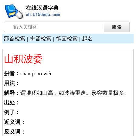
部首检索
|
拼音检索
|
笔画检索
|
起名
山积波委
拼音：
shān jī bō wěi
用法：
解释：
谓堆积如山高，如波涛重迭。形容数量极多。
出处：
例子：
近义词：
反义词：