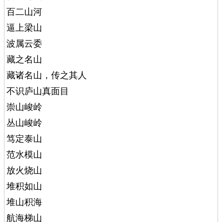
百二山河
逼上梁山
波属云委
藏之名山
藏诸名山，传之其人
不识庐山真面目
崇山峻岭
丛山峻岭
笃定泰山
范水模山
放火烧山
堆积如山
堆山积海
航海梯山