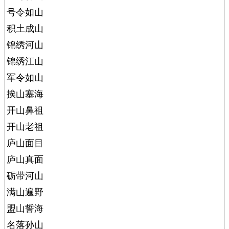
号令如山
积土成山
锦绣河山
锦绣江山
军令如山
挨山塞海
开山鼻祖
开山老祖
庐山面目
庐山真面
砺带河山
满山遍野
盟山誓海
名落孙山