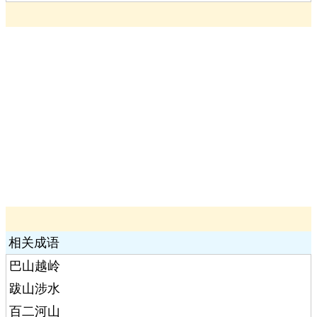
相关成语
巴山越岭
跋山涉水
百二河山