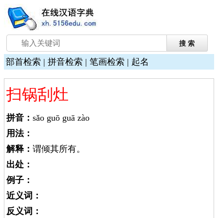
部首检索
|
拼音检索
|
笔画检索
|
起名
扫锅刮灶
拼音：
sǎo guō guā zào
用法：
解释：
谓倾其所有。
出处：
例子：
近义词：
反义词：