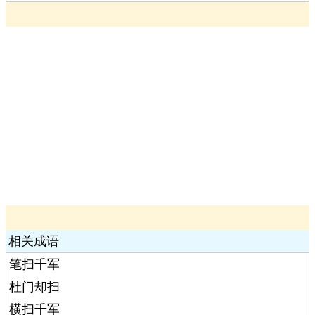
相关成语
笔扫千军
杜门却扫
横扫千军