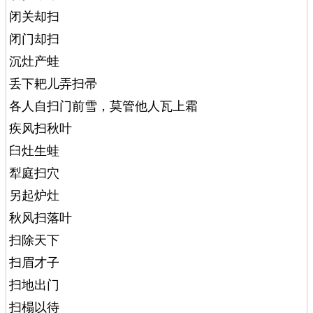
闭关却扫
闭门却扫
沉灶产蛙
丢下耙儿弄扫帚
各人自扫门前雪，莫管他人瓦上霜
疾风扫秋叶
臼灶生蛙
犁庭扫穴
另起炉灶
秋风扫落叶
扫除天下
扫眉才子
扫地出门
扫榻以待