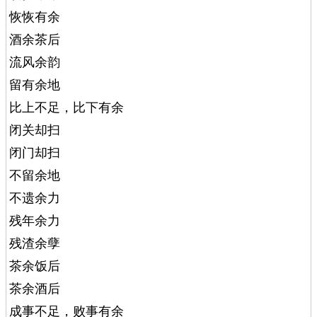
恢恢有余
酒余茶后
流风余韵
留有余地
比上不足，比下有余
闭关却扫
闭门却扫
不留余地
不遗余力
残年余力
残渣余孽
茶余饭后
茶余酒后
成事不足，败事有余