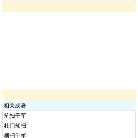
相关成语
笔扫千军
杜门却扫
横扫千军