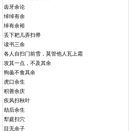
齿牙余论
绰绰有余
绰有余裕
丢下耙儿弄扫帚
读书三余
各人自扫门前雪，莫管他人瓦上霜
攻其一点，不及其余
狗彘不食其余
虎口余生
积善余庆
疾风扫秋叶
劫后余生
犁庭扫穴
目无余子