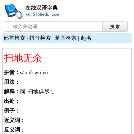
部首检索
|
拼音检索
|
笔画检索
|
起名
扫地无余
拼音：
sǎo dì wú yú
用法：
解释：
同“扫地俱尽”。
出处：
例子：
近义词：
反义词：