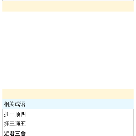
相关成语
捱三顶四
捱三顶五
避君三舍