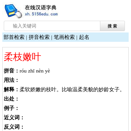
部首检索
|
拼音检索
|
笔画检索
|
起名
柔枝嫩叶
拼音：
róu zhī nèn yè
用法：
解释：
柔软娇嫩的枝叶。比喻温柔美貌的妙龄女子。
出处：
例子：
近义词：
反义词：