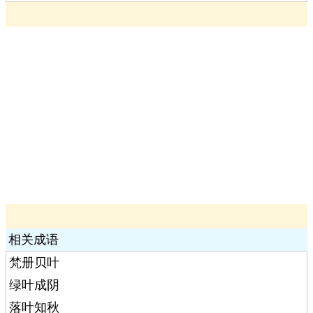
相关成语
梵册贝叶
绿叶成阴
落叶知秋