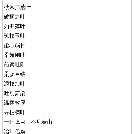
秋风扫落叶
破桐之叶
如振落叶
琼枝玉叶
柔心弱骨
柔茹刚吐
茹柔吐刚
柔肠百结
添枝加叶
吐刚茹柔
温柔敦厚
寻枝摘叶
一叶障目，不见泰山
冶叶倡条