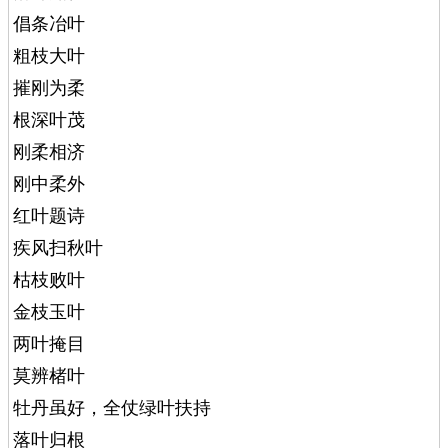
倡条冶叶
粗枝大叶
摧刚为柔
根深叶茂
刚柔相济
刚中柔外
红叶题诗
疾风扫秋叶
枯枝败叶
金枝玉叶
两叶掩目
莫辨楮叶
牡丹虽好，全仗绿叶扶持
落叶归根