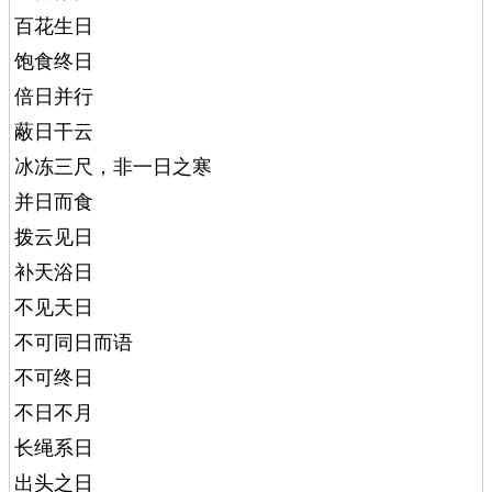
百花生日
饱食终日
倍日并行
蔽日干云
冰冻三尺，非一日之寒
并日而食
拨云见日
补天浴日
不见天日
不可同日而语
不可终日
不日不月
长绳系日
出头之日