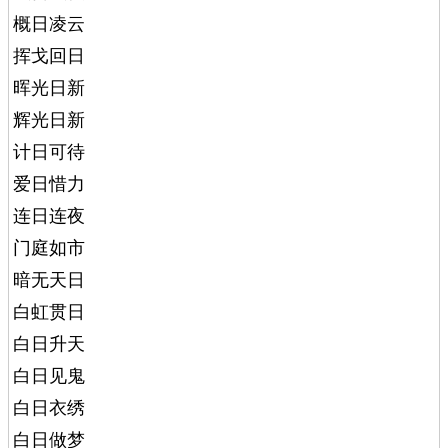
概日凌云
挥戈回日
晖光日新
辉光日新
计日可待
爱日惜力
连日连夜
门庭如市
暗无天日
白虹贯日
白日升天
白日见鬼
白日衣绣
白日做梦