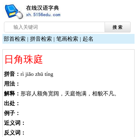
部首检索
|
拼音检索
|
笔画检索
|
起名
日角珠庭
拼音：
rì jiǎo zhū tíng
用法：
解释：
形容人额角宽阔，天庭饱满，相貌不凡。
出处：
例子：
近义词：
反义词：