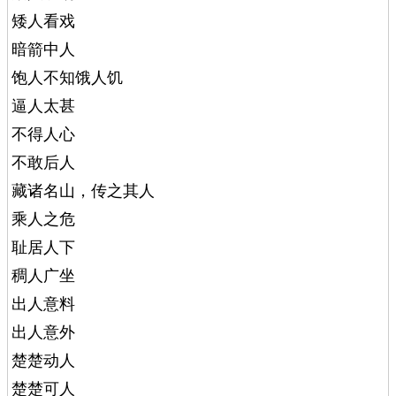
矮人看戏
暗箭中人
饱人不知饿人饥
逼人太甚
不得人心
不敢后人
藏诸名山，传之其人
乘人之危
耻居人下
稠人广坐
出人意料
出人意外
楚楚动人
楚楚可人