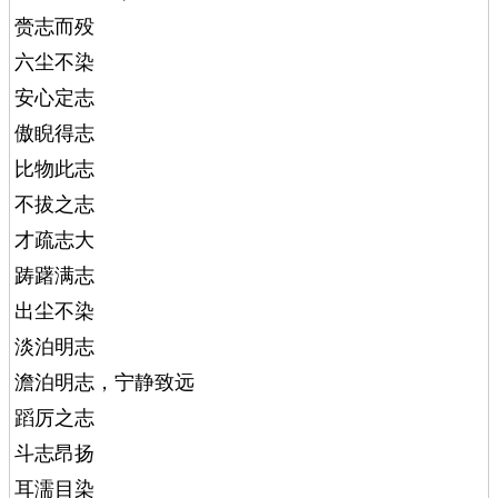
赍志而殁
六尘不染
安心定志
傲睨得志
比物此志
不拔之志
才疏志大
踌躇满志
出尘不染
淡泊明志
澹泊明志，宁静致远
蹈厉之志
斗志昂扬
耳濡目染