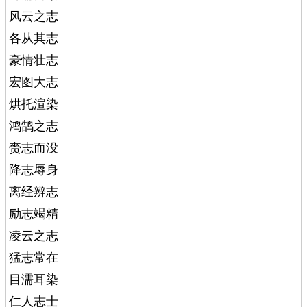
风云之志
各从其志
豪情壮志
宏图大志
烘托渲染
鸿鹄之志
赍志而没
降志辱身
离经辨志
励志竭精
凌云之志
猛志常在
目濡耳染
仁人志士