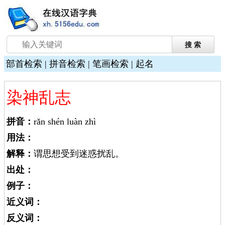
部首检索
|
拼音检索
|
笔画检索
|
起名
染神乱志
拼音：
rǎn shén luàn zhì
用法：
解释：
谓思想受到迷惑扰乱。
出处：
例子：
近义词：
反义词：