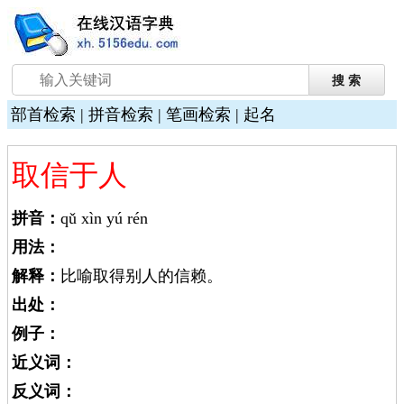
部首检索
|
拼音检索
|
笔画检索
|
起名
取信于人
拼音：
qǔ xìn yú rén
用法：
解释：
比喻取得别人的信赖。
出处：
例子：
近义词：
反义词：