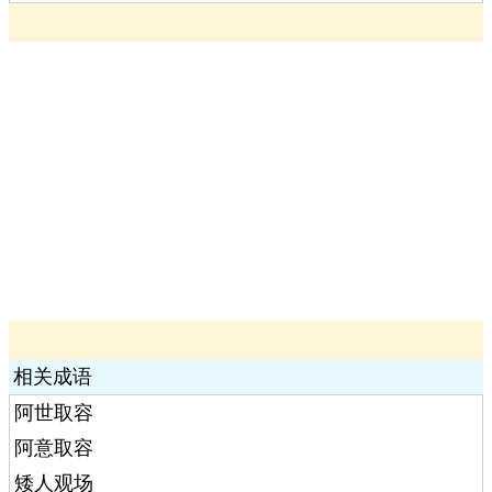
相关成语
阿世取容
阿意取容
矮人观场