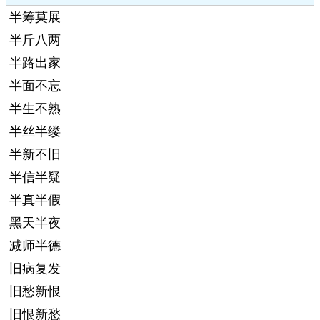
半筹莫展
半斤八两
半路出家
半面不忘
半生不熟
半丝半缕
半新不旧
半信半疑
半真半假
黑天半夜
减师半德
旧病复发
旧愁新恨
旧恨新愁