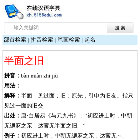
部首检索
|
拼音检索
|
笔画检索
|
起名
半面之旧
拼音：
bàn miàn zhī jiù
用法：
解释：
半面：见过面；旧：原先，引申为旧友。指只
见过一面的旧交
出处：
唐·白居易《与元九书》：“初应进士时，中朝
无缌麻之亲，达官无半面之旧。”
例子：
初应进士时，中朝无缌麻之亲，达官无～。