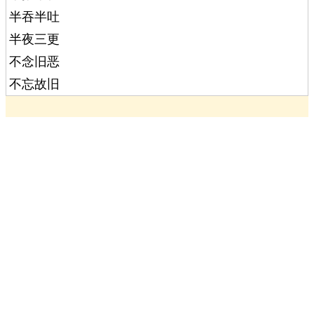
半吞半吐
半夜三更
不念旧恶
不忘故旧