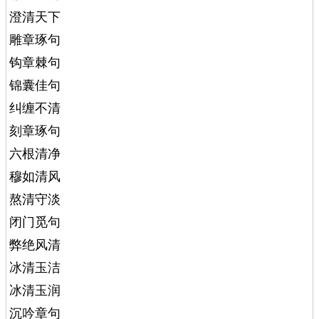
澄清天下
雕章琢句
钩章棘句
锦囊佳句
纠缠不清
刻章琢句
六根清净
穆如清风
熬清守淡
闭门觅句
弊绝风清
冰清玉洁
冰清玉润
沉吟章句