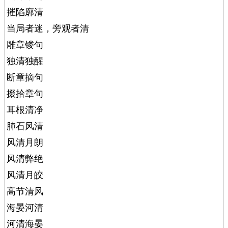
摧陷廓清
当局者迷，旁观者清
雕章镂句
独清独醒
断章摘句
掇拾章句
耳根清净
肺石风清
风清月朗
风清弊绝
风清月皎
高节清风
海晏河清
河清海晏