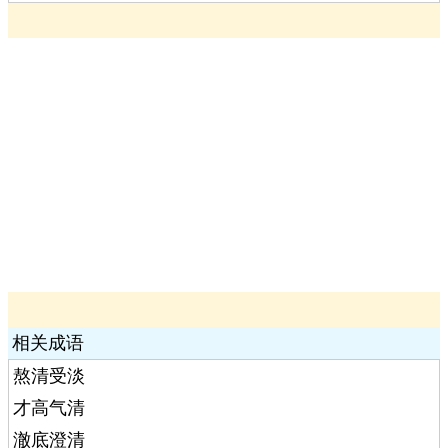
相关成语
熬清受淡
才高气清
澈底澄清