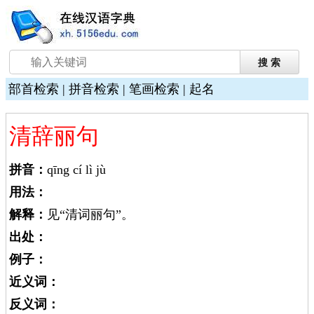
部首检索
|
拼音检索
|
笔画检索
|
起名
清辞丽句
拼音：
qīng cí lì jù
用法：
解释：
见“清词丽句”。
出处：
例子：
近义词：
反义词：