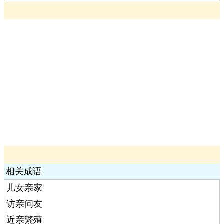
相关成语
儿女亲家
访亲问友
近亲繁殖