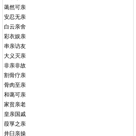
蔼然可亲
安忍无亲
白云亲舍
彩衣娱亲
串亲访友
大义灭亲
非亲非故
割骨疗亲
骨肉至亲
和蔼可亲
家贫亲老
皇亲国戚
葭莩之亲
井臼亲操