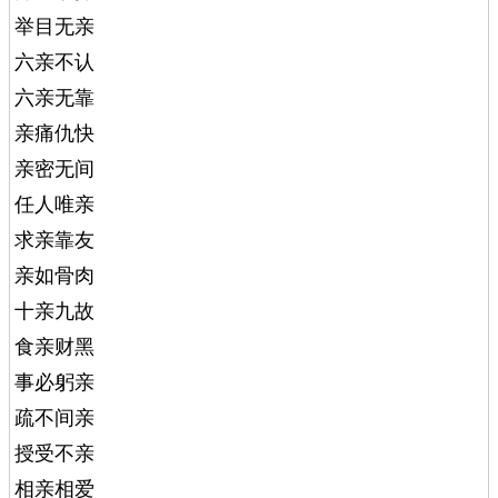
举目无亲
六亲不认
六亲无靠
亲痛仇快
亲密无间
任人唯亲
求亲靠友
亲如骨肉
十亲九故
食亲财黑
事必躬亲
疏不间亲
授受不亲
相亲相爱