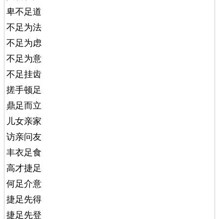
卑不足道
不足为法
不足为虑
不足为意
不足挂齿
搓手顿足
鼎足而立
儿女亲家
访亲问友
丰衣足食
高才捷足
何足介意
捷足先得
捷足先登