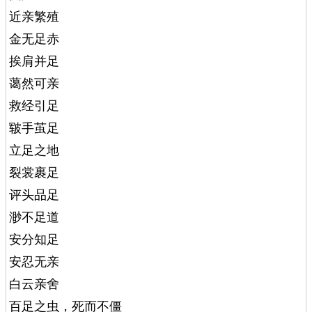
近亲繁殖
金无足赤
挨肩并足
蔼然可亲
救经引足
皲手茧足
立足之地
裂裳裹足
评头品足
渺不足道
安分知足
安忍无亲
白云亲舍
百足之虫，死而不僵