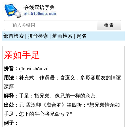
部首检索
|
拼音检索
|
笔画检索
|
起名
亲如手足
拼音：
qīn rú shǒu zú
用法：
补充式；作谓语；含褒义，多形容朋友的情谊
深厚
解释：
手足：指兄弟。像兄弟一样的亲密。
出处：
元·孟汉卿《魔合罗》第四折：“想兄弟情亲如
手足，怎下的生心将兄命亏？”
例子：