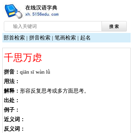
部首检索
|
拼音检索
|
笔画检索
|
起名
千思万虑
拼音：
qiān sī wàn lǜ
用法：
解释：
形容反复思考或多方面思考。
出处：
例子：
近义词：
反义词：