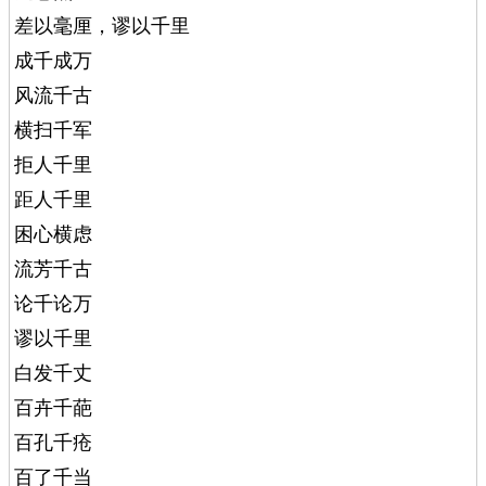
差以毫厘，谬以千里
成千成万
风流千古
横扫千军
拒人千里
距人千里
困心横虑
流芳千古
论千论万
谬以千里
白发千丈
百卉千葩
百孔千疮
百了千当