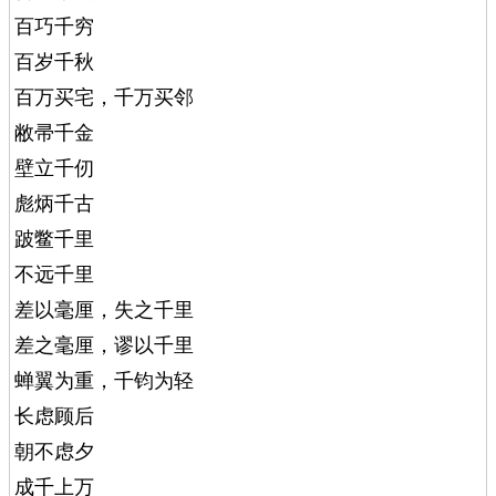
百巧千穷
百岁千秋
百万买宅，千万买邻
敝帚千金
壁立千仞
彪炳千古
跛鳖千里
不远千里
差以毫厘，失之千里
差之毫厘，谬以千里
蝉翼为重，千钧为轻
长虑顾后
朝不虑夕
成千上万