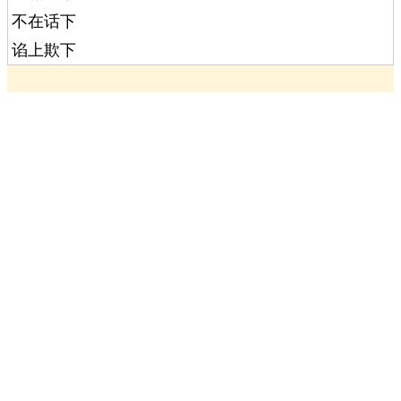
不在话下
谄上欺下