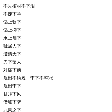
不见棺材不下泪
不愧下学
谄上骄下
谄上抑下
承上启下
耻居人下
澄清天下
刀下留人
对症下药
瓜田不纳履，李下不整冠
瓜田李下
甘拜下风
借坡下驴
九泉之下