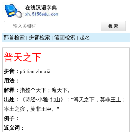
部首检索
|
拼音检索
|
笔画检索
|
起名
普天之下
拼音：
pǔ tiān zhī xià
用法：
解释：
指整个天下；遍天下。
出处：
《诗经·小雅·北山》：“溥天之下，莫非王土；
率土之滨，莫非王臣。”
例子：
近义词：